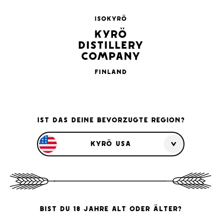
Direkt
Game of Thrones x Kyrö
ist da!
zum
Pause
Inhalt
K
Diashow
SUCHE
SEIT
y
r
ö
D
i
s
t
IST DAS DEINE BEVORZUGTE REGION?
i
l
KYRÖ USA
l
e
r
y
C
BIST DU 18 JAHRE ALT ODER ÄLTER?